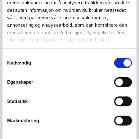
mediefunksjoner og for å analysere trafikken vår. Vi deler
med avansert måleutstyr.
dessuten informasjon om hvordan du bruker nettstedet
vårt, med partnerne våre innen sosiale medier,
annonsering og analysearbeid, som kan kombinere den
Les mer
med annen informasjon du har gjort tilgjengelig for dem,
eller som de har samlet inn gjennom din bruk av
tjenestene deres.
Samtykkevalg
Nødvendig
Egenskaper
Statistikk
Markedsføring
Overvannshåndtering